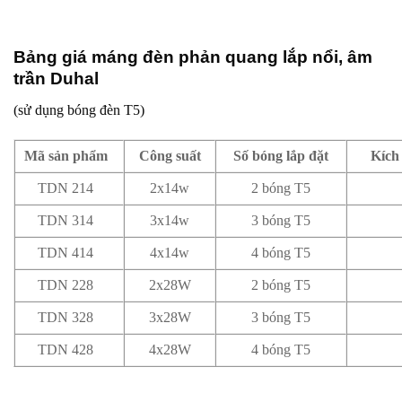
Bảng giá máng đèn phản quang lắp nổi, âm
trần Duhal
(sử dụng bóng đèn T5)
Mã sản phẩm
Công suất
Số bóng lắp đặt
Kích
TDN 214
2x14w
2 bóng T5
TDN 314
3x14w
3 bóng T5
TDN 414
4x14w
4 bóng T5
TDN 228
2x28W
2 bóng T5
TDN 328
3x28W
3 bóng T5
TDN 428
4x28W
4 bóng T5