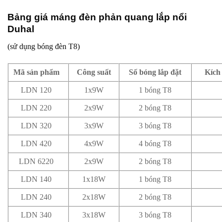
Bảng giá máng đèn phản quang lắp nổi
Duhal
(sử dụng bóng đèn T8)
Mã sản phẩm
Công suất
Số bóng lắp đặt
Kích
LDN 120
1x9W
1 bóng T8
LDN 220
2x9W
2 bóng T8
LDN 320
3x9W
3 bóng T8
LDN 420
4x9W
4 bóng T8
LDN 6220
2x9W
2 bóng T8
LDN 140
1x18W
1 bóng T8
LDN 240
2x18W
2 bóng T8
LDN 340
3x18W
3 bóng T8