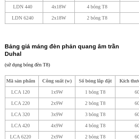
LDN 440
4x18W
4 bóng T8
LDN 6240
2x18W
2 bóng T8
Bảng giá máng đèn phản quang âm trần
Duhal
(sử dụng bóng đèn T8)
Mã sản phẩm
Công suất (w)
Số bóng lắp đặt
Kích th
LCA 120
1x9W
1 bóng T8
6
LCA 220
2x9W
2 bóng T8
6
LCA 320
3x9W
3 bóng T8
6
LCA 420
4x9W
4 bóng T8
6
LCA 6220
2x9W
2 bóng T8
6