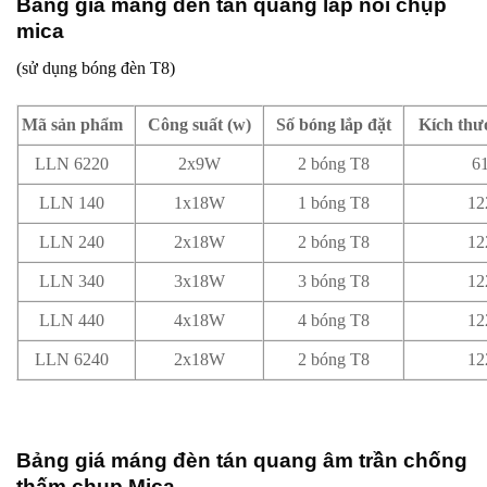
Bảng giá máng đèn tán quang lắp nổi chụp
mica
(sử dụng bóng đèn T8)
Mã sản phẩm
Công suất (w)
Số bóng lắp đặt
Kích th
LLN 6220
2x9W
2 bóng T8
6
LLN 140
1x18W
1 bóng T8
12
LLN 240
2x18W
2 bóng T8
12
LLN 340
3x18W
3 bóng T8
12
LLN 440
4x18W
4 bóng T8
12
LLN 6240
2x18W
2 bóng T8
12
Bảng giá máng đèn tán quang âm trần chống
thấm chụp Mica