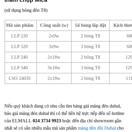
(sử dụng bóng đèn T8)
Mã sản phẩm
Công suất (w)
Số bóng lắp đặt
Kích th
LLP 220
2x9w
2 bóng T8
68
LLP 320
3x9w
3 bóng T8
68
LLP 240
2x18w
2 bóng T8
12
LLP 340
3x18w
3 bóng T8
12
LSO 240/D
2x18w
2 bóng T8
13
Nếu quý khách đang có nhu cầu tìm bảng giá máng đèn duhal,
báo giá máng đèn duhal thì có thể liên hệ trực tiếp đến số hotline
của ELMALL
024 3734 9923
hoặc đến địa chỉ showroom gần
nhất sẽ có sẵn nhiều mẫu mã sản phẩm
máng đèn đôi Duhal
cho