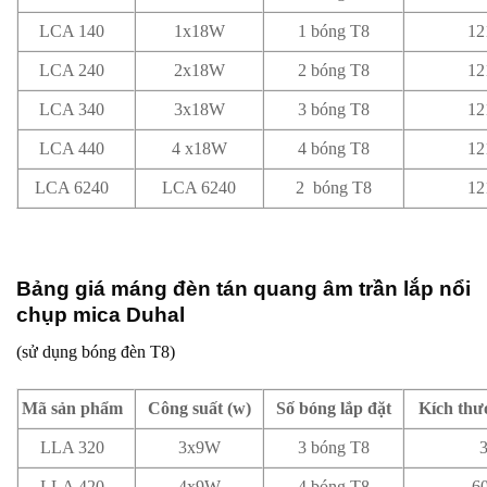
LCA 140
1x18W
1 bóng T8
12
LCA 240
2x18W
2 bóng T8
12
LCA 340
3x18W
3 bóng T8
12
LCA 440
4 x18W
4 bóng T8
12
LCA 6240
LCA 6240
2 bóng T8
12
Bảng giá máng đèn tán quang âm trần lắp nổi
chụp mica Duhal
(sử dụng bóng đèn T8)
Mã sản phẩm
Công suất (w)
Số bóng lắp đặt
Kích th
LLA 320
3x9W
3 bóng T8
LLA 420
4x9W
4 bóng T8
6